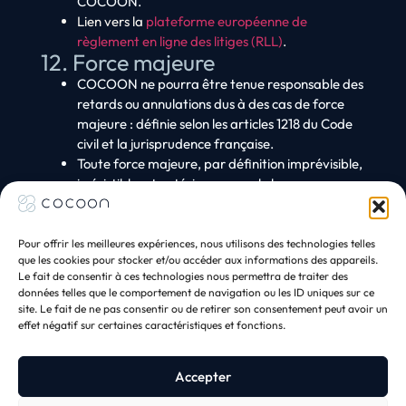
COCOON.
Lien vers la
plateforme européenne de
règlement en ligne des litiges (RLL)
.
12. Force majeure
COCOON ne pourra être tenue responsable des
retards ou annulations dus à des cas de force
majeure : définie selon les articles 1218 du Code
civil et la jurisprudence française.
Toute force majeure, par définition imprévisible,
irrésistible, et extérieure, annule la
responsabilité et permet aux deux parties
d’annuler la prestation.
Pour offrir les meilleures expériences, nous utilisons des technologies telles
que les cookies pour stocker et/ou accéder aux informations des appareils.
Le fait de consentir à ces technologies nous permettra de traiter des
+33 6 63 34 82 54
Accueil
données telles que le comportement de navigation ou les ID uniques sur ce
+33 6 62 31 76 47
Cocoon
site. Le fait de ne pas consentir ou de retirer son consentement peut avoir un
contact@cocoon-
Nos solutions
effet négatif sur certaines caractéristiques et fonctions.
alpes.fr
Expertise
Contact
Rendez-vous
Politique de confidentialité
Accepter
Mentions légales
CGV