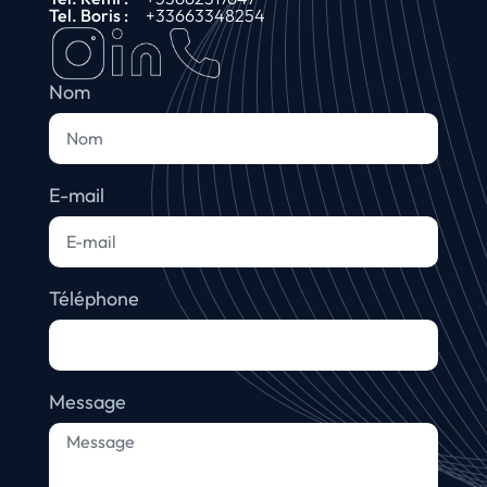
Tel. Boris :
+33663348254
Nom
E-mail
Téléphone
Message